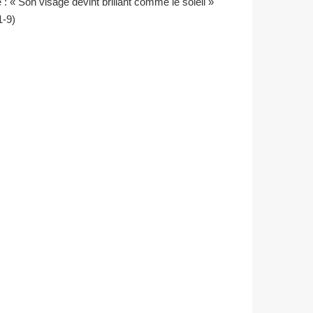
 : « Son visage devint brillant comme le soleil »
1-9)