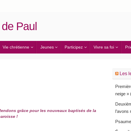
 de Paul
Vie chrétienne
Jeunes
Participez
Vivre sa foi
Pri
Les l
Première
neige » 
Deuxième
Rendons grâce pour les nouveaux baptisés de la
l’avons
aroisse !
Psaume (