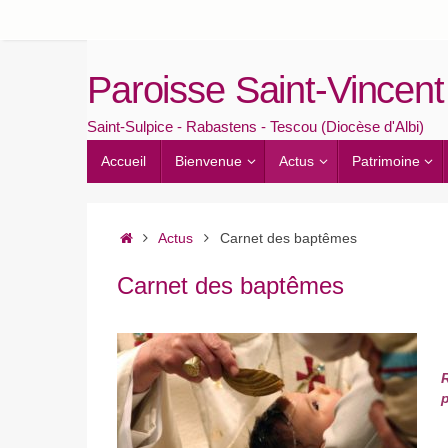
Passer
au
contenu
Paroisse Saint-Vincent
Saint-Sulpice - Rabastens - Tescou (Diocèse d'Albi)
Passer
Accueil
Bienvenue
Actus
Patrimoine
au
contenu
Accueil
Actus
Carnet des baptêmes
Carnet des baptêmes
p