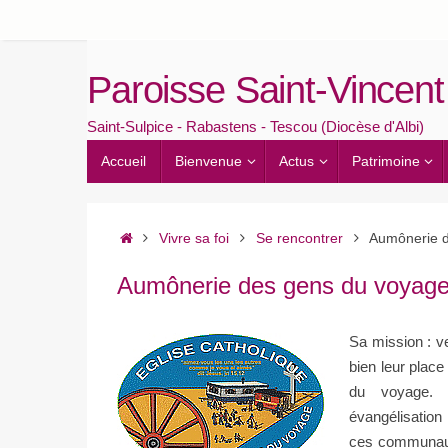
Passer
au
contenu
Paroisse Saint-Vincent
Saint-Sulpice - Rabastens - Tescou (Diocèse d'Albi)
Passer
Accueil
Bienvenue
Actus
Patrimoine
au
contenu
Accueil
Vivre sa foi
Se rencontrer
Aumônerie d
Aumônerie des gens du voyag
Sa mission : ve
bien leur place
du voyage. 
évangélisation
ces communaut