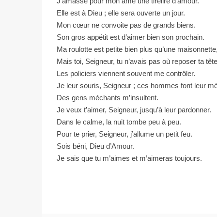
J’amasse pour mon âme une tirelire d’amour.
Elle est à Dieu ; elle sera ouverte un jour.
Mon cœur ne convoite pas de grands biens.
Son gros appétit est d’aimer bien son prochain.
Ma roulotte est petite bien plus qu’une maisonnette
Mais toi, Seigneur, tu n’avais pas où reposer ta tête
Les policiers viennent souvent me contrôler.
Je leur souris, Seigneur ; ces hommes font leur mét
Des gens méchants m’insultent.
Je veux t’aimer, Seigneur, jusqu’à leur pardonner.
Dans le calme, la nuit tombe peu à peu.
Pour te prier, Seigneur, j’allume un petit feu.
Sois béni, Dieu d’Amour.
Je sais que tu m’aimes et m’aimeras toujours.