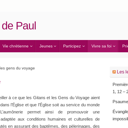
 de Paul
Vie chrétienne
Jeunes
Participez
Vivre sa foi
Pri
es gens du voyage
Les l
e
Première
1, 12 – 2
iller à ce que les Gitans et les Gens du Voyage aient
Psaume 
 dans l’Église et que l’Église soit au service du monde
Évangile
L’aumônerie permet ainsi de promouvoir une
impossib
 adaptée aux conditions humaines et culturelles de
és en assurant des baptêmes, des pèlerinages, des